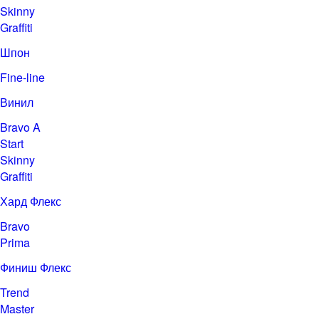
Skinny
Graffiti
Шпон
Fine-line
Винил
Bravo A
Start
Skinny
Graffiti
Хард Флекс
Bravo
Prima
Финиш Флекс
Trend
Master