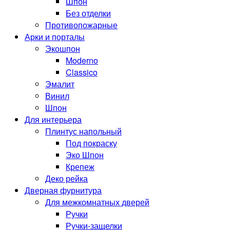
Шпон
Без отделки
Противопожарные
Арки и порталы
Экошпон
Moderno
Classico
Эмалит
Винил
Шпон
Для интерьера
Плинтус напольный
Под покраску
Эко Шпон
Крепеж
Деко рейка
Дверная фурнитура
Для межкомнатных дверей
Ручки
Ручки-защелки