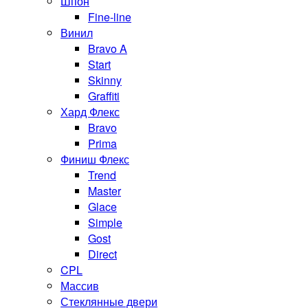
Шпон
Fine-line
Винил
Bravo A
Start
Skinny
Graffiti
Хард Флекс
Bravo
Prima
Финиш Флекс
Trend
Master
Glace
Simple
Gost
Direct
CPL
Массив
Стеклянные двери