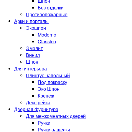
Шпон
Без отделки
Противопожарные
Арки и порталы
Экошпон
Moderno
Classico
Эмалит
Винил
Шпон
Для интерьера
Плинтус напольный
Под покраску
Эко Шпон
Крепеж
Деко рейка
Дверная фурнитура
Для межкомнатных дверей
Ручки
Ручки-защелки