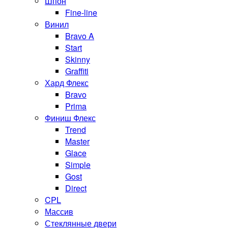
Шпон
Fine-line
Винил
Bravo A
Start
Skinny
Graffiti
Хард Флекс
Bravo
Prima
Финиш Флекс
Trend
Master
Glace
Simple
Gost
Direct
CPL
Массив
Стеклянные двери