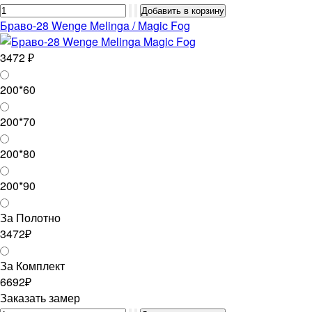
Браво-28 Wenge Melinga / Magic Fog
3472 ₽
200*60
200*70
200*80
200*90
За Полотно
3472₽
За Комплект
6692₽
Заказать замер