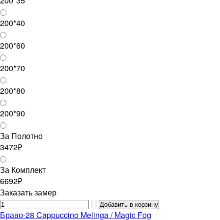
200*35
200*40
200*60
200*70
200*80
200*90
За Полотно
3472₽
За Комплект
6692₽
Заказать замер
Браво-28 Cappuccino Melinga / Magic Fog