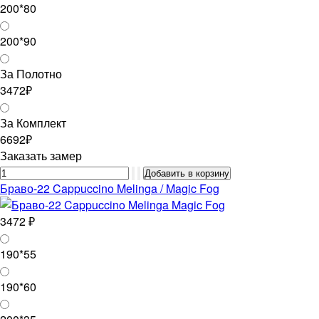
200*80
200*90
За Полотно
3472₽
За Комплект
6692₽
Заказать замер
Браво-22 Cappuccino Melinga / Magic Fog
3472 ₽
190*55
190*60