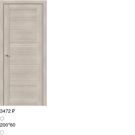
3472 ₽
200*60