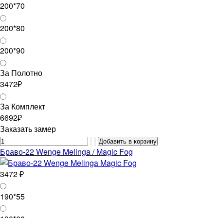
200*70
200*80
200*90
За Полотно
3472₽
За Комплект
6692₽
Заказать замер
Браво-22 Wenge Melinga / Magic Fog
3472 ₽
190*55