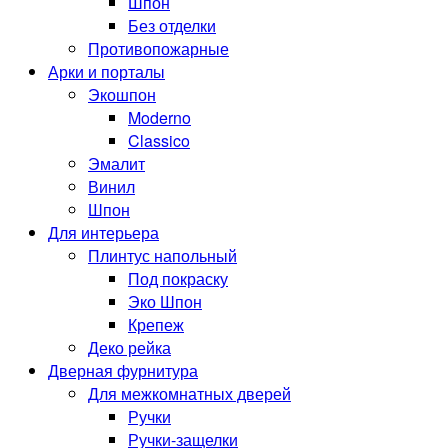
Шпон
Без отделки
Противопожарные
Арки и порталы
Экошпон
Moderno
Classico
Эмалит
Винил
Шпон
Для интерьера
Плинтус напольный
Под покраску
Эко Шпон
Крепеж
Деко рейка
Дверная фурнитура
Для межкомнатных дверей
Ручки
Ручки-защелки