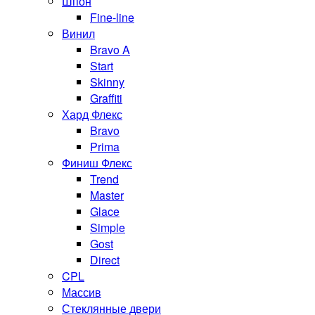
Шпон
Fine-line
Винил
Bravo A
Start
Skinny
Graffiti
Хард Флекс
Bravo
Prima
Финиш Флекс
Trend
Master
Glace
Simple
Gost
Direct
CPL
Массив
Стеклянные двери