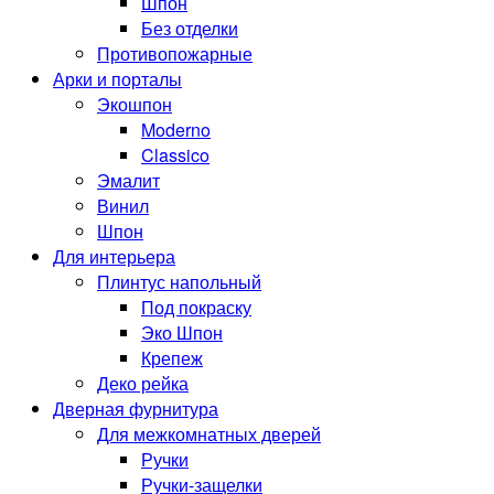
Шпон
Без отделки
Противопожарные
Арки и порталы
Экошпон
Moderno
Classico
Эмалит
Винил
Шпон
Для интерьера
Плинтус напольный
Под покраску
Эко Шпон
Крепеж
Деко рейка
Дверная фурнитура
Для межкомнатных дверей
Ручки
Ручки-защелки