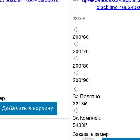
2213 ₽
200*60
200*70
200*80
200*90
За Полотно
ер
2213₽
За Комплект
5433₽
Заказать замер