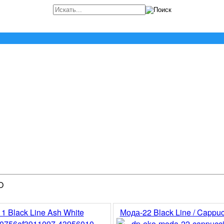
O
1 Black Line Ash White
Мода-22 Black Line / Cappuc