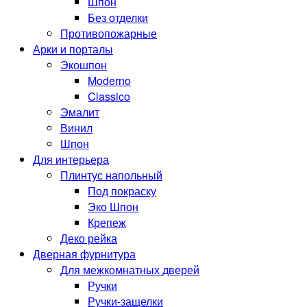
Шпон
Без отделки
Противопожарные
Арки и порталы
Экошпон
Moderno
Classico
Эмалит
Винил
Шпон
Для интерьера
Плинтус напольный
Под покраску
Эко Шпон
Крепеж
Деко рейка
Дверная фурнитура
Для межкомнатных дверей
Ручки
Ручки-защелки