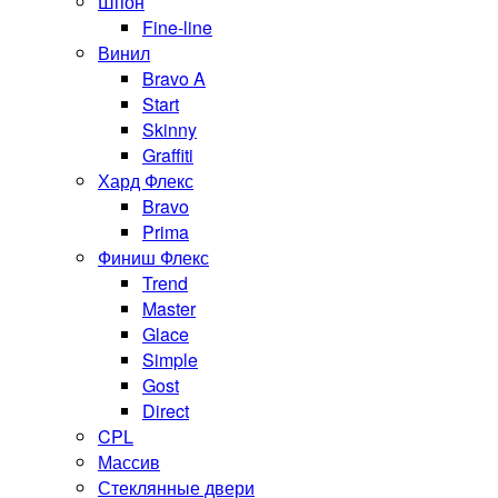
Шпон
Fine-line
Винил
Bravo A
Start
Skinny
Graffiti
Хард Флекс
Bravo
Prima
Финиш Флекс
Trend
Master
Glace
Simple
Gost
Direct
CPL
Массив
Стеклянные двери