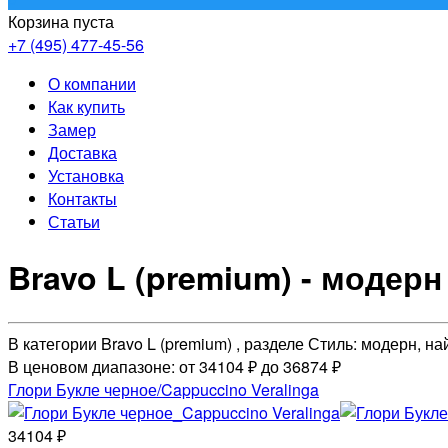
Корзина пуста
+7 (495) 477-45-56
О компании
Как купить
Замер
Доставка
Установка
Контакты
Статьи
Bravo L (premium) - модерн
В категории Bravo L (premium) , разделе Стиль: модерн, 
В ценовом диапазоне: от 34104 ₽ до 36874 ₽
Глори Букле черное/Cappuccino Veralinga
34104 ₽