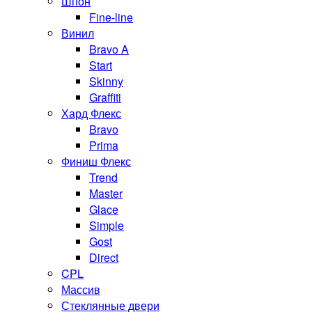
Шпон
Fine-line
Винил
Bravo A
Start
Skinny
Graffiti
Хард Флекс
Bravo
Prima
Финиш Флекс
Trend
Master
Glace
Simple
Gost
Direct
CPL
Массив
Стеклянные двери