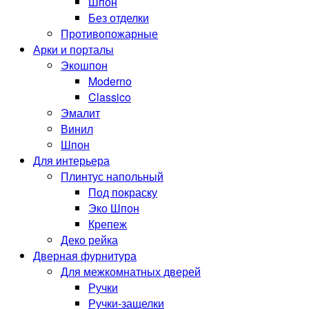
Шпон
Без отделки
Противопожарные
Арки и порталы
Экошпон
Moderno
Classico
Эмалит
Винил
Шпон
Для интерьера
Плинтус напольный
Под покраску
Эко Шпон
Крепеж
Деко рейка
Дверная фурнитура
Для межкомнатных дверей
Ручки
Ручки-защелки