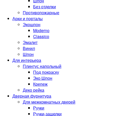
Шпон
Без отделки
Противопожарные
Арки и порталы
Экошпон
Moderno
Classico
Эмалит
Винил
Шпон
Для интерьера
Плинтус напольный
Под покраску
Эко Шпон
Крепеж
Деко рейка
Дверная фурнитура
Для межкомнатных дверей
Ручки
Ручки-защелки