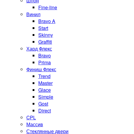
Шпон
Fine-line
Винил
Bravo A
Start
Skinny
Graffiti
Хард Флекс
Bravo
Prima
Финиш Флекс
Trend
Master
Glace
Simple
Gost
Direct
CPL
Массив
Стеклянные двери