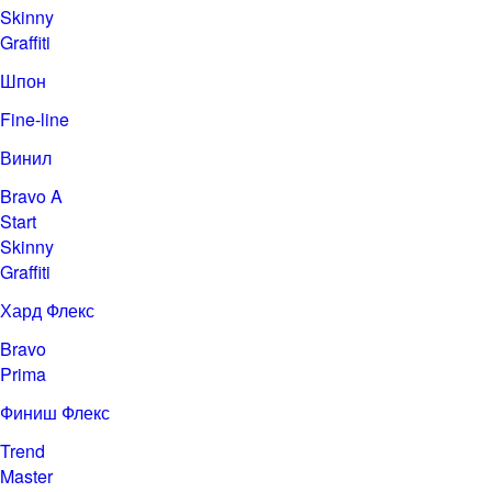
Skinny
Graffiti
Шпон
Fine-line
Винил
Bravo A
Start
Skinny
Graffiti
Хард Флекс
Bravo
Prima
Финиш Флекс
Trend
Master