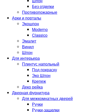
Шпон
Без отделки
Противопожарные
Арки и порталы
Экошпон
Moderno
Classico
Эмалит
Винил
Шпон
Для интерьера
Плинтус напольный
Под покраску
Эко Шпон
Крепеж
Деко рейка
Дверная фурнитура
Для межкомнатных дверей
Ручки
Ручки-защелки