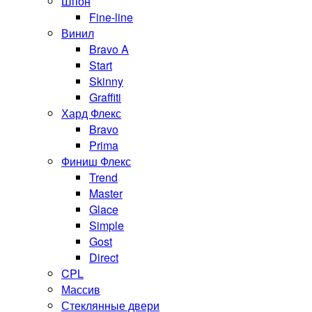
Шпон
Fine-line
Винил
Bravo A
Start
Skinny
Graffiti
Хард Флекс
Bravo
Prima
Финиш Флекс
Trend
Master
Glace
Simple
Gost
Direct
CPL
Массив
Стеклянные двери