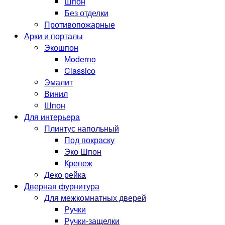
Шпон
Без отделки
Противопожарные
Арки и порталы
Экошпон
Moderno
Classico
Эмалит
Винил
Шпон
Для интерьера
Плинтус напольный
Под покраску
Эко Шпон
Крепеж
Деко рейка
Дверная фурнитура
Для межкомнатных дверей
Ручки
Ручки-защелки