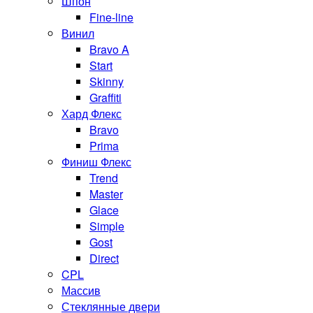
Шпон
Fine-line
Винил
Bravo A
Start
Skinny
Graffiti
Хард Флекс
Bravo
Prima
Финиш Флекс
Trend
Master
Glace
Simple
Gost
Direct
CPL
Массив
Стеклянные двери