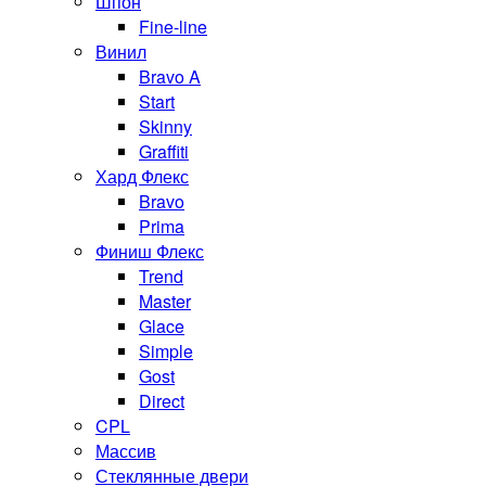
Шпон
Fine-line
Винил
Bravo A
Start
Skinny
Graffiti
Хард Флекс
Bravo
Prima
Финиш Флекс
Trend
Master
Glace
Simple
Gost
Direct
CPL
Массив
Стеклянные двери