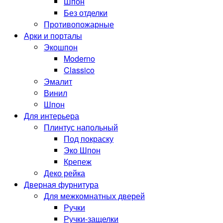
Шпон
Без отделки
Противопожарные
Арки и порталы
Экошпон
Moderno
Classico
Эмалит
Винил
Шпон
Для интерьера
Плинтус напольный
Под покраску
Эко Шпон
Крепеж
Деко рейка
Дверная фурнитура
Для межкомнатных дверей
Ручки
Ручки-защелки