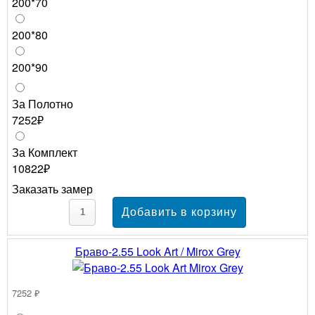
200*70
200*80
200*90
За Полотно
7252₽
За Комплект
10822₽
Заказать замер
Браво-2.55 Look Art / Mirox Grey
7252 ₽