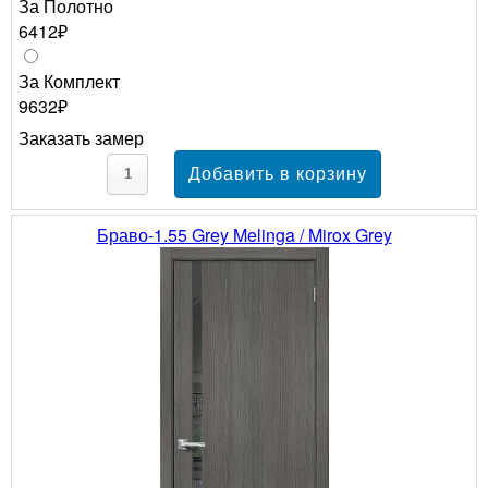
За Полотно
6412₽
За Комплект
9632₽
Заказать замер
Браво-1.55 Grey Melinga / Mirox Grey