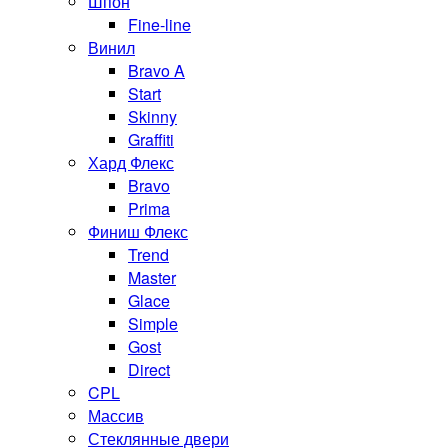
Шпон
Fine-line
Винил
Bravo A
Start
Skinny
Graffiti
Хард Флекс
Bravo
Prima
Финиш Флекс
Trend
Master
Glace
Simple
Gost
Direct
CPL
Массив
Стеклянные двери