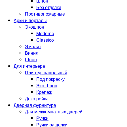
Шпон
Без отделки
Противопожарные
Арки и порталы
Экошпон
Moderno
Classico
Эмалит
Винил
Шпон
Для интерьера
Плинтус напольный
Под покраску
Эко Шпон
Крепеж
Деко рейка
Дверная фурнитура
Для межкомнатных дверей
Ручки
Ручки-защелки