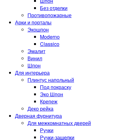
Шпон
Без отделки
Противопожарные
Арки и порталы
Экошпон
Moderno
Classico
Эмалит
Винил
Шпон
Для интерьера
Плинтус напольный
Под покраску
Эко Шпон
Крепеж
Деко рейка
Дверная фурнитура
Для межкомнатных дверей
Ручки
Ручки-защелки