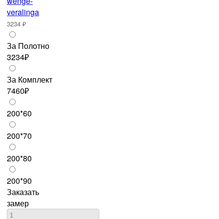
3234 ₽
За Полотно
3234₽
За Комплект
7460₽
200*60
200*70
200*80
200*90
Заказать
замер