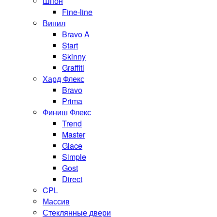
Шпон
Fine-line
Винил
Bravo A
Start
Skinny
Graffiti
Хард Флекс
Bravo
Prima
Финиш Флекс
Trend
Master
Glace
Simple
Gost
Direct
CPL
Массив
Стеклянные двери