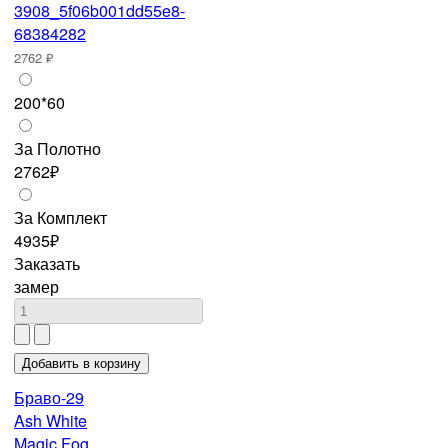
2762 ₽
200*60
За Полотно
2762₽
За Комплект
4935₽
Заказать
замер
Браво-29
Ash White
Magic Fog