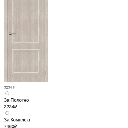
3234 ₽
За Полотно
3234₽
За Комплект
7460₽