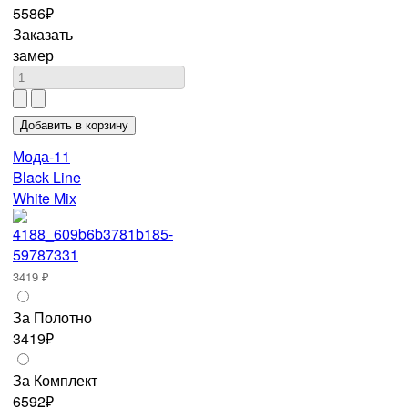
5586₽
Заказать
замер
Мода-11
Black Line
White Mix
3419 ₽
За Полотно
3419₽
За Комплект
6592₽