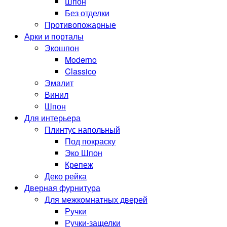
Шпон
Без отделки
Противопожарные
Арки и порталы
Экошпон
Moderno
Classico
Эмалит
Винил
Шпон
Для интерьера
Плинтус напольный
Под покраску
Эко Шпон
Крепеж
Деко рейка
Дверная фурнитура
Для межкомнатных дверей
Ручки
Ручки-защелки