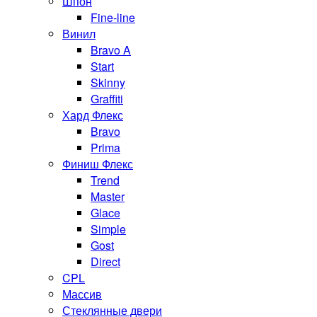
Шпон
Fine-line
Винил
Bravo A
Start
Skinny
Graffiti
Хард Флекс
Bravo
Prima
Финиш Флекс
Trend
Master
Glace
Simple
Gost
Direct
CPL
Массив
Стеклянные двери