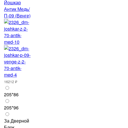
Йошкар
Антик Медь/
П-09 (Венге)
16212 ₽
205*86
205*96
За Дверной
Блок