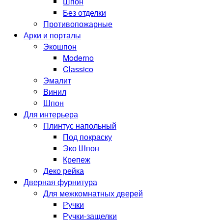
Шпон
Без отделки
Противопожарные
Арки и порталы
Экошпон
Moderno
Classico
Эмалит
Винил
Шпон
Для интерьера
Плинтус напольный
Под покраску
Эко Шпон
Крепеж
Деко рейка
Дверная фурнитура
Для межкомнатных дверей
Ручки
Ручки-защелки