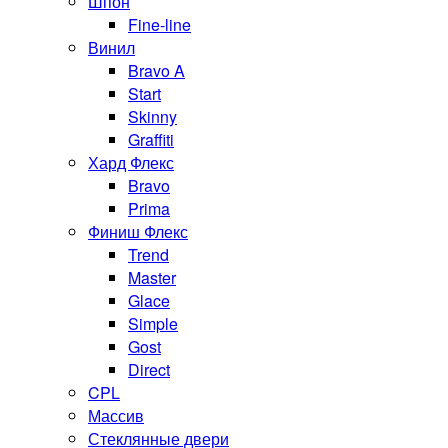
Шпон
Fine-line
Винил
Bravo A
Start
Skinny
Graffiti
Хард Флекс
Bravo
Prima
Финиш Флекс
Trend
Master
Glace
Simple
Gost
Direct
CPL
Массив
Стеклянные двери