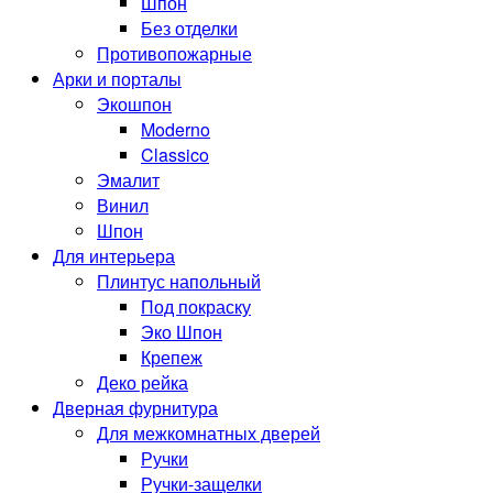
Шпон
Без отделки
Противопожарные
Арки и порталы
Экошпон
Moderno
Classico
Эмалит
Винил
Шпон
Для интерьера
Плинтус напольный
Под покраску
Эко Шпон
Крепеж
Деко рейка
Дверная фурнитура
Для межкомнатных дверей
Ручки
Ручки-защелки