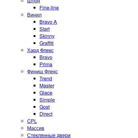
Шпон
Fine-line
Винил
Bravo A
Start
Skinny
Graffiti
Хард Флекс
Bravo
Prima
Финиш Флекс
Trend
Master
Glace
Simple
Gost
Direct
CPL
Массив
Стеклянные двери