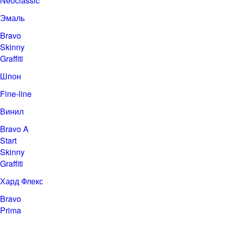
Neoclassic
Эмаль
Bravo
Skinny
Graffiti
Шпон
Fine-line
Винил
Bravo A
Start
Skinny
Graffiti
Хард Флекс
Bravo
Prima