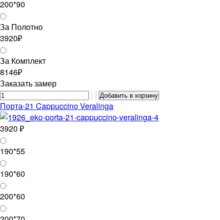
200*90
За Полотно
3920₽
За Комплект
8146₽
Заказать замер
Порта-21 Cappuccino Veralinga
3920 ₽
190*55
190*60
200*60
200*70