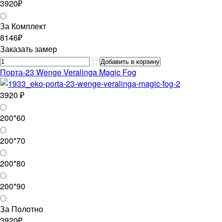
3920₽
За Комплект
8146₽
Заказать замер
Порта-23 Wenge Veralinga Magic Fog
3920 ₽
200*60
200*70
200*80
200*90
За Полотно
3920₽