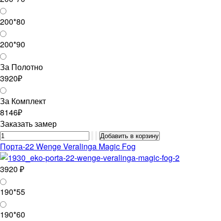
200*80
200*90
За Полотно
3920₽
За Комплект
8146₽
Заказать замер
Порта-22 Wenge Veralinga Magic Fog
3920 ₽
190*55
190*60