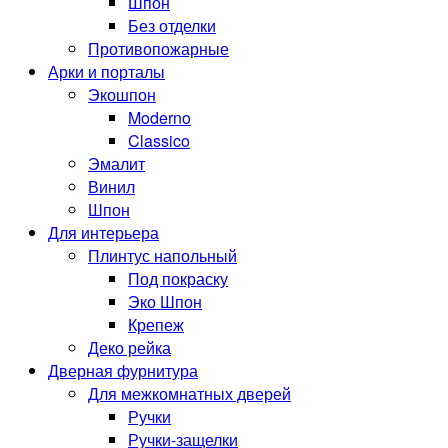
Шпон
Без отделки
Противопожарные
Арки и порталы
Экошпон
Moderno
Classico
Эмалит
Винил
Шпон
Для интерьера
Плинтус напольный
Под покраску
Эко Шпон
Крепеж
Деко рейка
Дверная фурнитура
Для межкомнатных дверей
Ручки
Ручки-защелки