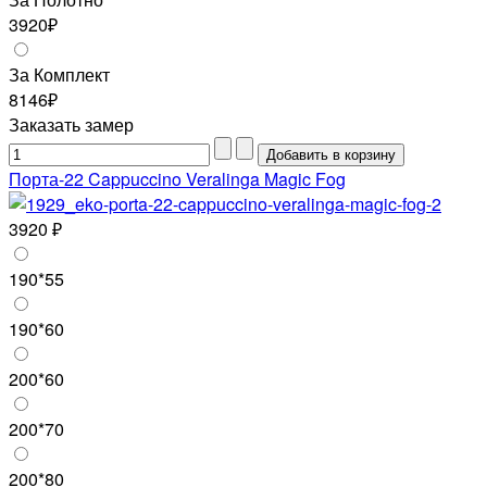
3920₽
За Комплект
8146₽
Заказать замер
Порта-22 Cappuccino Veralinga Magic Fog
3920 ₽
190*55
190*60
200*60
200*70
200*80