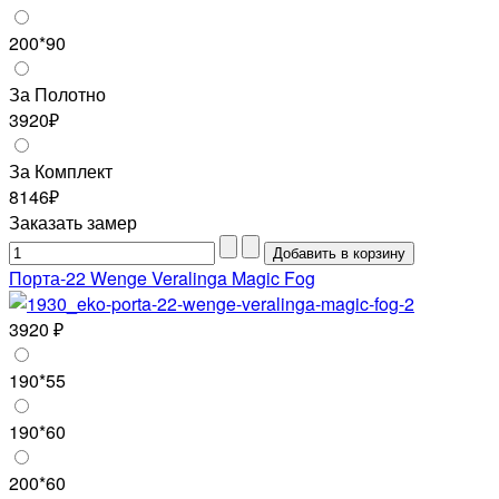
200*90
За Полотно
3920₽
За Комплект
8146₽
Заказать замер
Порта-22 Wenge Veralinga Magic Fog
3920 ₽
190*55
190*60
200*60