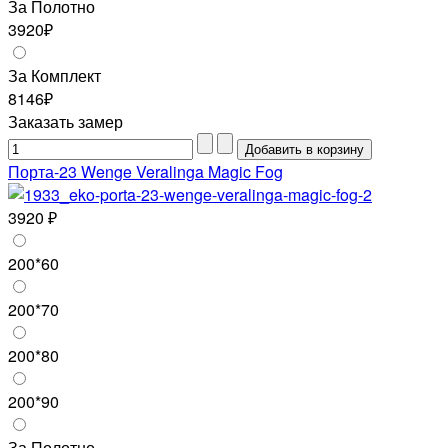
За Полотно
3920₽
За Комплект
8146₽
Заказать замер
Порта-23 Wenge Veralinga Magic Fog
3920 ₽
200*60
200*70
200*80
200*90
За Полотно