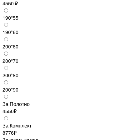
4550 ₽
190*55
190*60
200*60
200*70
200*80
200*90
За Полотно
4550₽
За Комплект
8776₽
Заказать замер