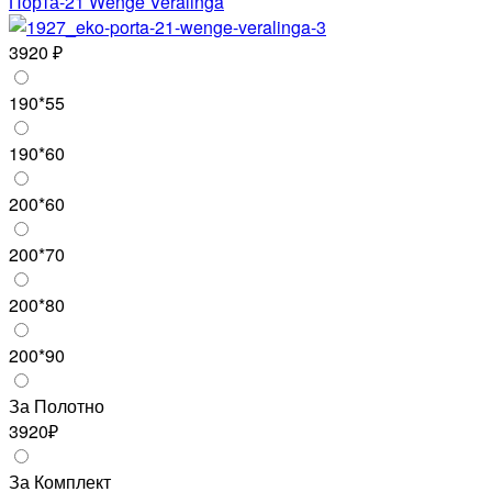
Порта-21 Wenge Veralinga
3920 ₽
190*55
190*60
200*60
200*70
200*80
200*90
За Полотно
3920₽
За Комплект