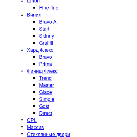
Шпон
Fine-line
Винил
Bravo A
Start
Skinny
Graffiti
Хард Флекс
Bravo
Prima
Финиш Флекс
Trend
Master
Glace
Simple
Gost
Direct
CPL
Массив
Стеклянные двери