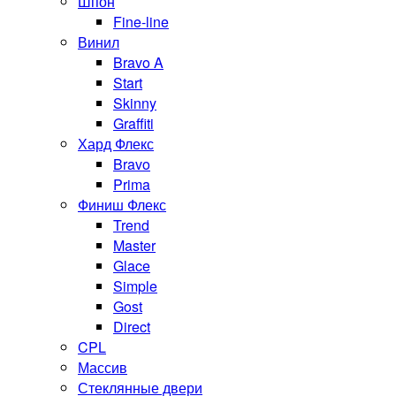
Шпон
Fine-line
Винил
Bravo A
Start
Skinny
Graffiti
Хард Флекс
Bravo
Prima
Финиш Флекс
Trend
Master
Glace
Simple
Gost
Direct
CPL
Массив
Стеклянные двери