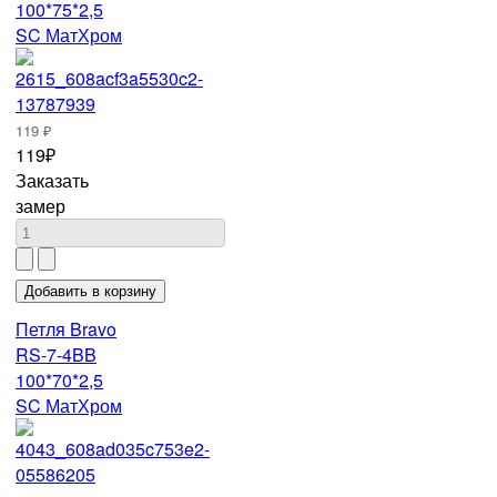
100*75*2,5
SC МатХром
119 ₽
119₽
Заказать
замер
Петля Bravo
RS-7-4BB
100*70*2,5
SC МатХром