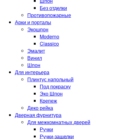
Шпон
Без отделки
Противопожарные
Арки и порталы
Экошпон
Moderno
Classico
Эмалит
Винил
Шпон
Для интерьера
Плинтус напольный
Под покраску
Эко Шпон
Крепеж
Деко рейка
Дверная фурнитура
Для межкомнатных дверей
Ручки
Ручки-защелки