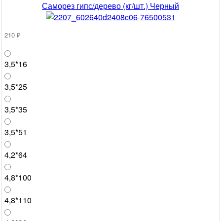
Саморез гипс/дерево (кг/шт.) Черный
210 ₽
3,5*16
3,5*25
3,5*35
3,5*51
4,2*64
4,8*100
4,8*110