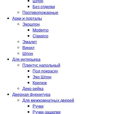
Шпон
Без отделки
Противопожарные
Арки и порталы
Экошпон
Moderno
Classico
Эмалит
Винил
Шпон
Для интерьера
Плинтус напольный
Под покраску
Эко Шпон
Крепеж
Деко рейка
Дверная фурнитура
Для межкомнатных дверей
Ручки
Ручки-защелки