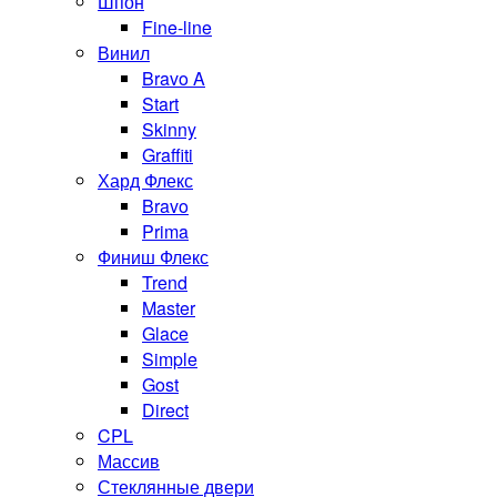
Шпон
Fine-line
Винил
Bravo A
Start
Skinny
Graffiti
Хард Флекс
Bravo
Prima
Финиш Флекс
Trend
Master
Glace
Simple
Gost
Direct
CPL
Массив
Стеклянные двери