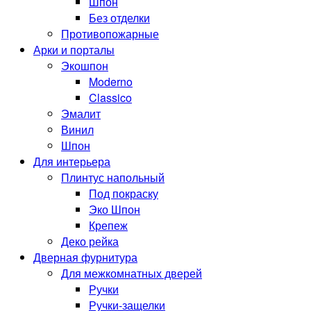
Шпон
Без отделки
Противопожарные
Арки и порталы
Экошпон
Moderno
Classico
Эмалит
Винил
Шпон
Для интерьера
Плинтус напольный
Под покраску
Эко Шпон
Крепеж
Деко рейка
Дверная фурнитура
Для межкомнатных дверей
Ручки
Ручки-защелки