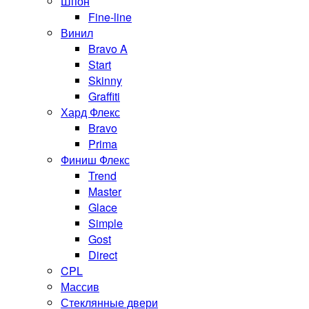
Шпон
Fine-line
Винил
Bravo A
Start
Skinny
Graffiti
Хард Флекс
Bravo
Prima
Финиш Флекс
Trend
Master
Glace
Simple
Gost
Direct
CPL
Массив
Стеклянные двери