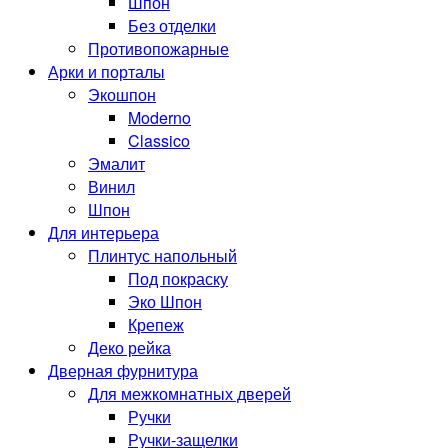
Шпон
Без отделки
Противопожарные
Арки и порталы
Экошпон
Moderno
Classico
Эмалит
Винил
Шпон
Для интерьера
Плинтус напольный
Под покраску
Эко Шпон
Крепеж
Деко рейка
Дверная фурнитура
Для межкомнатных дверей
Ручки
Ручки-защелки