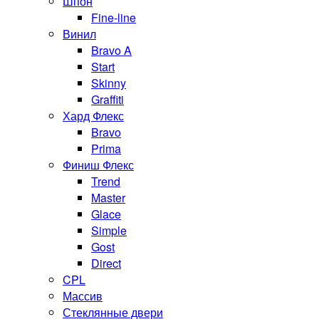
Шпон
Fine-line
Винил
Bravo A
Start
Skinny
Graffiti
Хард Флекс
Bravo
Prima
Финиш Флекс
Trend
Master
Glace
Simple
Gost
Direct
CPL
Массив
Стеклянные двери