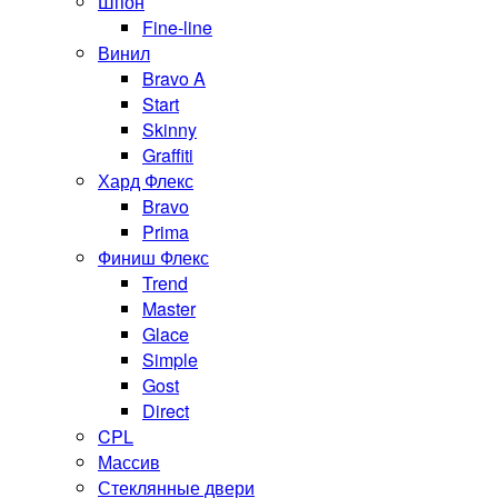
Шпон
Fine-line
Винил
Bravo A
Start
Skinny
Graffiti
Хард Флекс
Bravo
Prima
Финиш Флекс
Trend
Master
Glace
Simple
Gost
Direct
CPL
Массив
Стеклянные двери