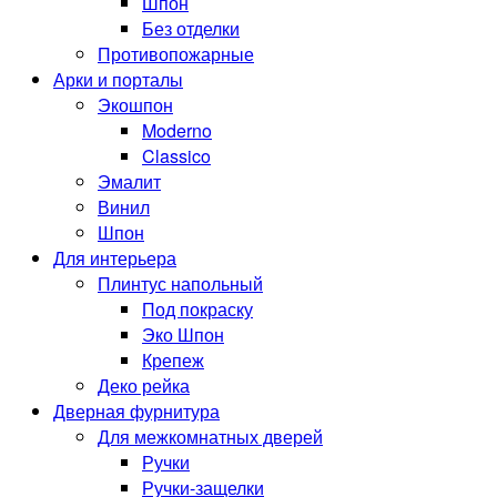
Шпон
Без отделки
Противопожарные
Арки и порталы
Экошпон
Moderno
Classico
Эмалит
Винил
Шпон
Для интерьера
Плинтус напольный
Под покраску
Эко Шпон
Крепеж
Деко рейка
Дверная фурнитура
Для межкомнатных дверей
Ручки
Ручки-защелки