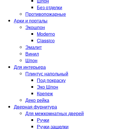
Шпон
Без отделки
Противопожарные
Арки и порталы
Экошпон
Moderno
Classico
Эмалит
Винил
Шпон
Для интерьера
Плинтус напольный
Под покраску
Эко Шпон
Крепеж
Деко рейка
Дверная фурнитура
Для межкомнатных дверей
Ручки
Ручки-защелки