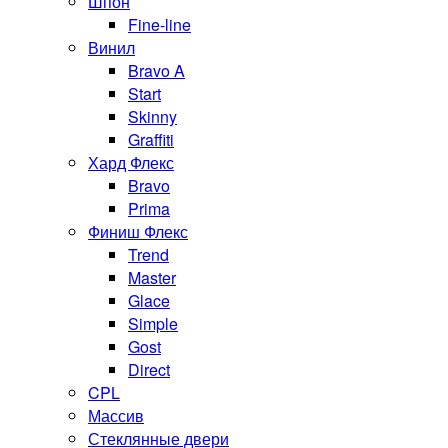
Шпон
Fine-line
Винил
Bravo A
Start
Skinny
Graffiti
Хард Флекс
Bravo
Prima
Финиш Флекс
Trend
Master
Glace
Simple
Gost
Direct
CPL
Массив
Стеклянные двери