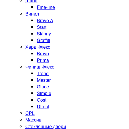
Шпон
Fine-line
Винил
Bravo A
Start
Skinny
Graffiti
Хард Флекс
Bravo
Prima
Финиш Флекс
Trend
Master
Glace
Simple
Gost
Direct
CPL
Массив
Стеклянные двери