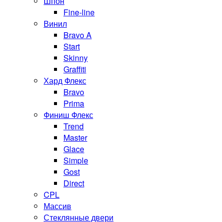
Шпон
Fine-line
Винил
Bravo A
Start
Skinny
Graffiti
Хард Флекс
Bravo
Prima
Финиш Флекс
Trend
Master
Glace
Simple
Gost
Direct
CPL
Массив
Стеклянные двери