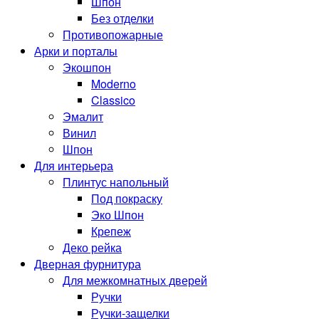
Шпон
Без отделки
Противопожарные
Арки и порталы
Экошпон
Moderno
Classico
Эмалит
Винил
Шпон
Для интерьера
Плинтус напольный
Под покраску
Эко Шпон
Крепеж
Деко рейка
Дверная фурнитура
Для межкомнатных дверей
Ручки
Ручки-защелки