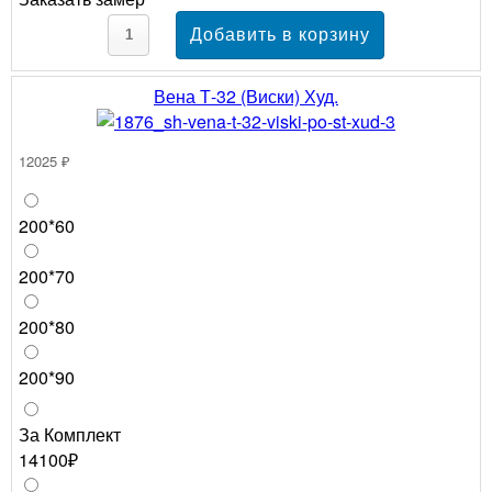
Вена Т-32 (Виски) Худ.
12025 ₽
200*60
200*70
200*80
200*90
За Комплект
14100₽