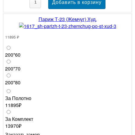
Париж Т-23 (Жемчуг) Худ.
11895 ₽
200*60
200*70
200*80
За Полотно
11895₽
За Комплект
13970₽
Заказать замер