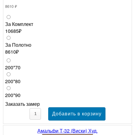
8610 ₽
За Комплект
10685₽
За Полотно
8610₽
200*70
200*80
200*90
Заказать замер
Амальфи Т-32 (Виски) Худ.