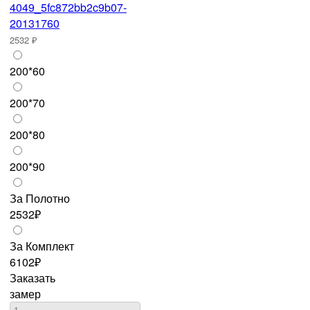
2532 ₽
200*60
200*70
200*80
200*90
За Полотно
2532₽
За Комплект
6102₽
Заказать
замер