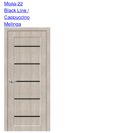
Мода-22
Black Line /
Cappuccino
Melinga