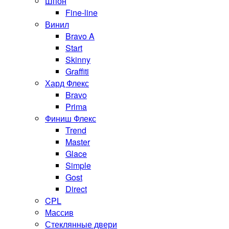
Шпон
Fine-line
Винил
Bravo A
Start
Skinny
Graffiti
Хард Флекс
Bravo
Prima
Финиш Флекс
Trend
Master
Glace
Simple
Gost
Direct
CPL
Массив
Стеклянные двери