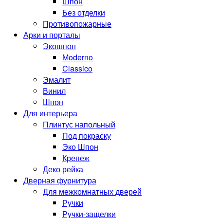
Шпон
Без отделки
Противопожарные
Арки и порталы
Экошпон
Moderno
Classico
Эмалит
Винил
Шпон
Для интерьера
Плинтус напольный
Под покраску
Эко Шпон
Крепеж
Деко рейка
Дверная фурнитура
Для межкомнатных дверей
Ручки
Ручки-защелки