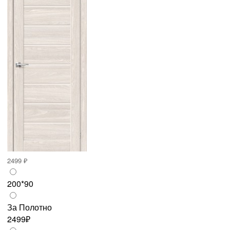
2499 ₽
200*90
За Полотно
2499₽