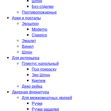
Шпон
Без отделки
Противопожарные
Арки и порталы
Экошпон
Moderno
Classico
Эмалит
Винил
Шпон
Для интерьера
Плинтус напольный
Под покраску
Эко Шпон
Крепеж
Деко рейка
Дверная фурнитура
Для межкомнатных дверей
Ручки
Ручки-защелки