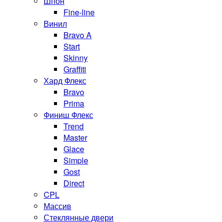
Шпон
Fine-line
Винил
Bravo A
Start
Skinny
Graffiti
Хард Флекс
Bravo
Prima
Финиш Флекс
Trend
Master
Glace
Simple
Gost
Direct
CPL
Массив
Стеклянные двери