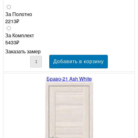
За Полотно
2213₽
За Комплект
5433₽
Заказать замер
Браво-21 Ash White