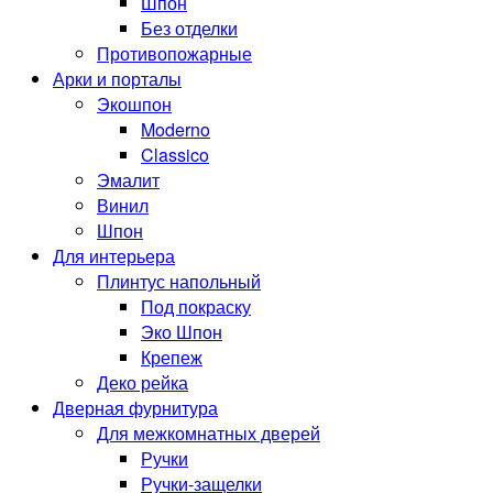
Шпон
Без отделки
Противопожарные
Арки и порталы
Экошпон
Moderno
Classico
Эмалит
Винил
Шпон
Для интерьера
Плинтус напольный
Под покраску
Эко Шпон
Крепеж
Деко рейка
Дверная фурнитура
Для межкомнатных дверей
Ручки
Ручки-защелки