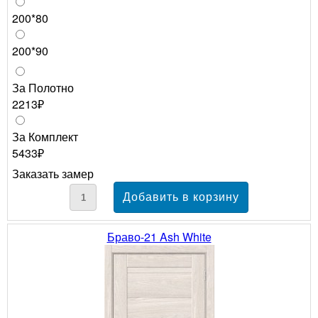
200*80
200*90
За Полотно
2213₽
За Комплект
5433₽
Заказать замер
Браво-21 Ash White