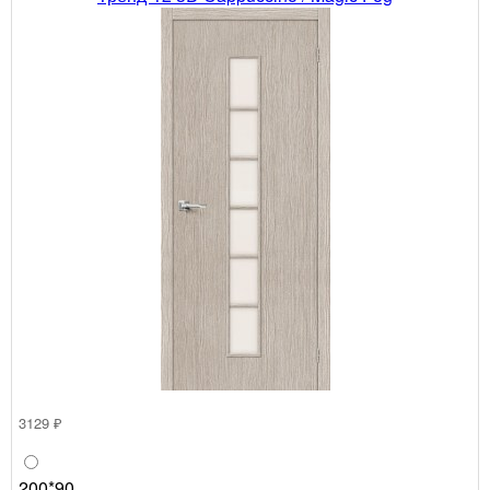
3129 ₽
200*90