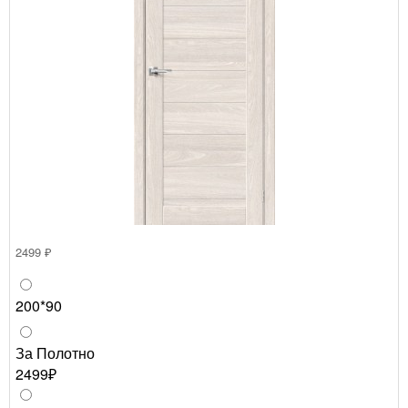
2499 ₽
200*90
За Полотно
2499₽