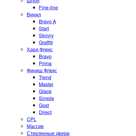
Шпон
Fine-line
Винил
Bravo A
Start
Skinny
Graffiti
Хард Флекс
Bravo
Prima
Финиш Флекс
Trend
Master
Glace
Simple
Gost
Direct
CPL
Массив
Стеклянные двери