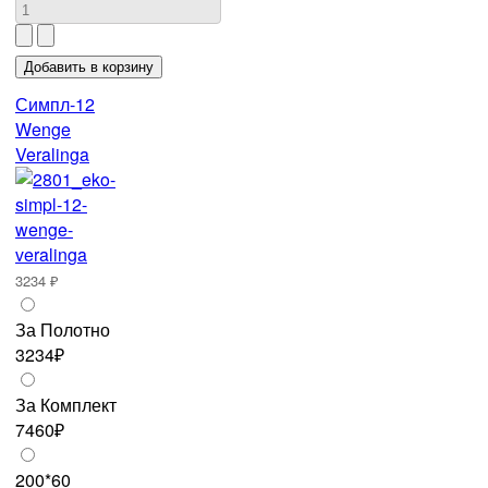
Симпл-12
Wenge
Veralinga
3234 ₽
За Полотно
3234₽
За Комплект
7460₽
200*60