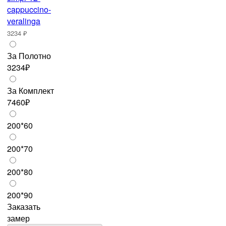
3234 ₽
За Полотно
3234₽
За Комплект
7460₽
200*60
200*70
200*80
200*90
Заказать
замер