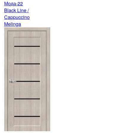
Мода-22
Black Line /
Cappuccino
Melinga