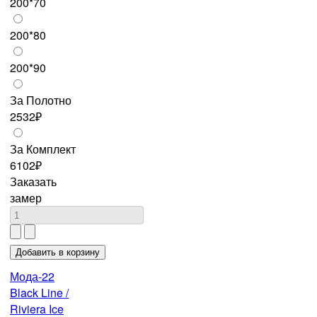
200*70
200*80
200*90
За Полотно
2532₽
За Комплект
6102₽
Заказать
замер
Мода-22
Black Line /
Riviera Ice