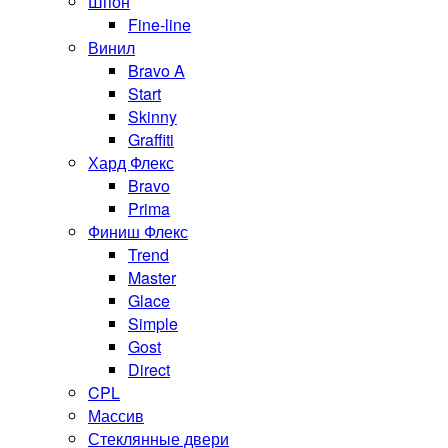
Шпон
Fine-line
Винил
Bravo A
Start
Skinny
Graffiti
Хард Флекс
Bravo
Prima
Финиш Флекс
Trend
Master
Glace
Simple
Gost
Direct
CPL
Массив
Стеклянные двери