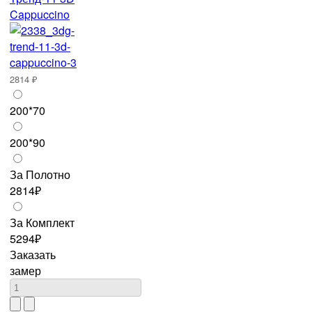
Cappuccino
2814 ₽
200*70
200*90
За Полотно
2814₽
За Комплект
5294₽
Заказать
замер