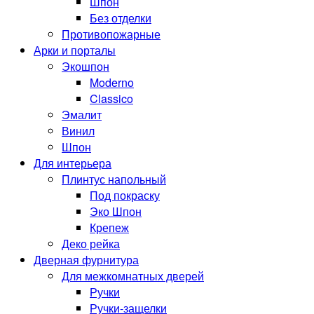
Шпон
Без отделки
Противопожарные
Арки и порталы
Экошпон
Moderno
Classico
Эмалит
Винил
Шпон
Для интерьера
Плинтус напольный
Под покраску
Эко Шпон
Крепеж
Деко рейка
Дверная фурнитура
Для межкомнатных дверей
Ручки
Ручки-защелки