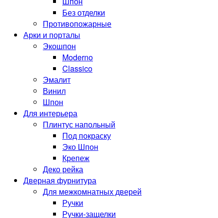
Шпон
Без отделки
Противопожарные
Арки и порталы
Экошпон
Moderno
Classico
Эмалит
Винил
Шпон
Для интерьера
Плинтус напольный
Под покраску
Эко Шпон
Крепеж
Деко рейка
Дверная фурнитура
Для межкомнатных дверей
Ручки
Ручки-защелки