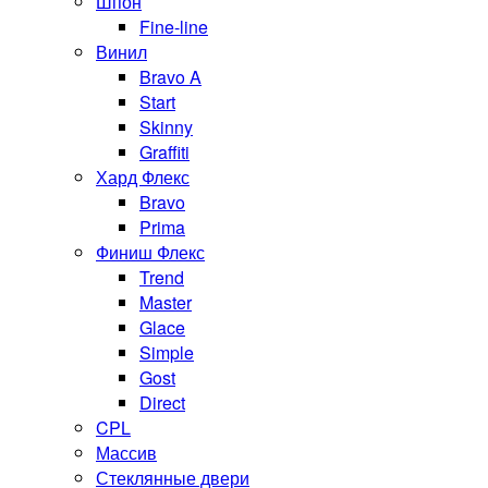
Шпон
Fine-line
Винил
Bravo A
Start
Skinny
Graffiti
Хард Флекс
Bravo
Prima
Финиш Флекс
Trend
Master
Glace
Simple
Gost
Direct
CPL
Массив
Стеклянные двери