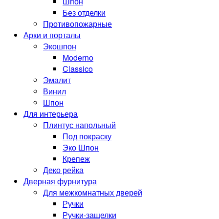
Шпон
Без отделки
Противопожарные
Арки и порталы
Экошпон
Moderno
Classico
Эмалит
Винил
Шпон
Для интерьера
Плинтус напольный
Под покраску
Эко Шпон
Крепеж
Деко рейка
Дверная фурнитура
Для межкомнатных дверей
Ручки
Ручки-защелки