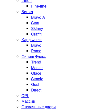
Шпон
Fine-line
Винил
Bravo A
Start
Skinny
Graffiti
Хард Флекс
Bravo
Prima
Финиш Флекс
Trend
Master
Glace
Simple
Gost
Direct
CPL
Массив
Стеклянные двери