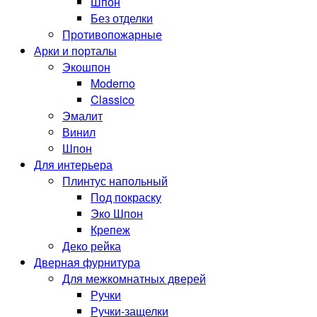
Шпон
Без отделки
Противопожарные
Арки и порталы
Экошпон
Moderno
Classico
Эмалит
Винил
Шпон
Для интерьера
Плинтус напольный
Под покраску
Эко Шпон
Крепеж
Деко рейка
Дверная фурнитура
Для межкомнатных дверей
Ручки
Ручки-защелки