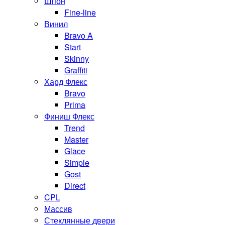
Шпон
Fine-line
Винил
Bravo A
Start
Skinny
Graffiti
Хард Флекс
Bravo
Prima
Финиш Флекс
Trend
Master
Glace
Simple
Gost
Direct
CPL
Массив
Стеклянные двери