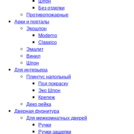
Шпон
Без отделки
Противопожарные
Арки и порталы
Экошпон
Moderno
Classico
Эмалит
Винил
Шпон
Для интерьера
Плинтус напольный
Под покраску
Эко Шпон
Крепеж
Деко рейка
Дверная фурнитура
Для межкомнатных дверей
Ручки
Ручки-защелки