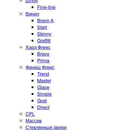
Шпон
Fine-line
Винил
Bravo A
Start
Skinny
Graffiti
Хард Флекс
Bravo
Prima
Финиш Флекс
Trend
Master
Glace
Simple
Gost
Direct
CPL
Массив
Стеклянные двери