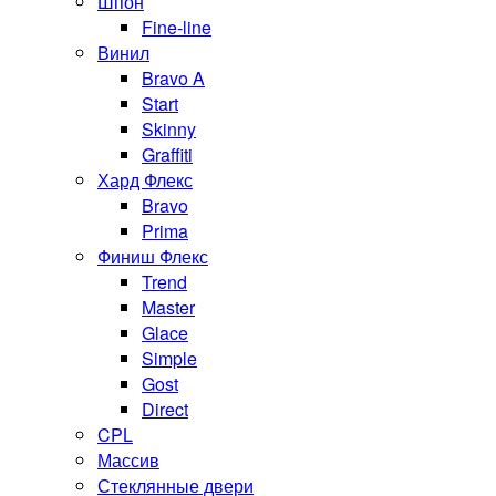
Шпон
Fine-line
Винил
Bravo A
Start
Skinny
Graffiti
Хард Флекс
Bravo
Prima
Финиш Флекс
Trend
Master
Glace
Simple
Gost
Direct
CPL
Массив
Стеклянные двери