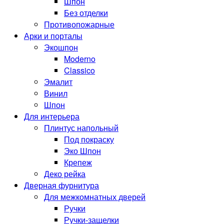
Шпон
Без отделки
Противопожарные
Арки и порталы
Экошпон
Moderno
Classico
Эмалит
Винил
Шпон
Для интерьера
Плинтус напольный
Под покраску
Эко Шпон
Крепеж
Деко рейка
Дверная фурнитура
Для межкомнатных дверей
Ручки
Ручки-защелки