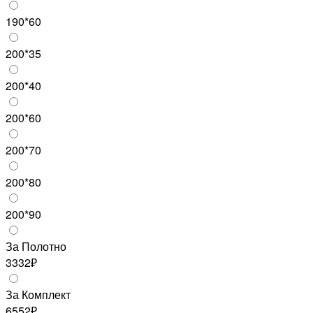
190*60
200*35
200*40
200*60
200*70
200*80
200*90
За Полотно
3332₽
За Комплект
6552₽