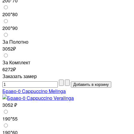
200*70
200*80
200*90
За Полотно
3052₽
За Комплект
6272₽
Заказать замер
Браво-0 Cappuccino Melinga
3052 ₽
190*55
190*60