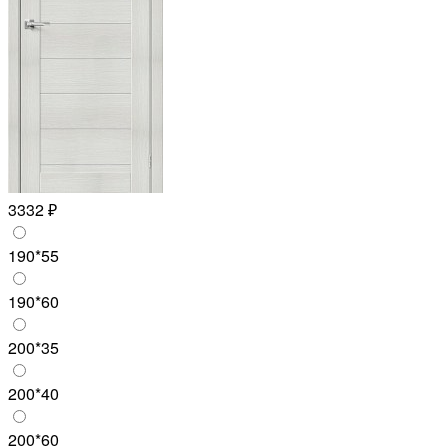
3332 ₽
190*55
190*60
200*35
200*40
200*60