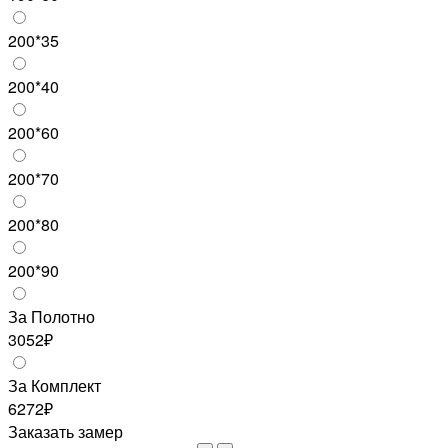
200*35
200*40
200*60
200*70
200*80
200*90
За Полотно
3052₽
За Комплект
6272₽
Заказать замер