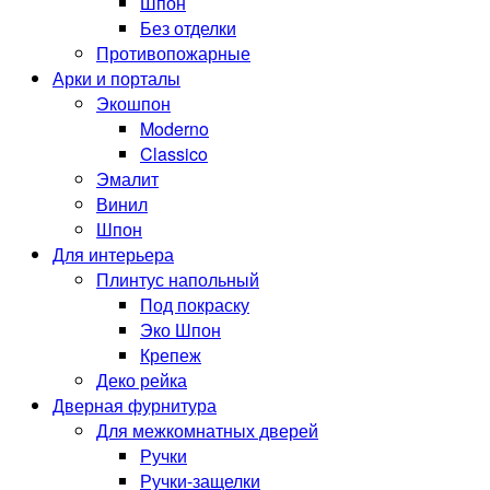
Шпон
Без отделки
Противопожарные
Арки и порталы
Экошпон
Moderno
Classico
Эмалит
Винил
Шпон
Для интерьера
Плинтус напольный
Под покраску
Эко Шпон
Крепеж
Деко рейка
Дверная фурнитура
Для межкомнатных дверей
Ручки
Ручки-защелки