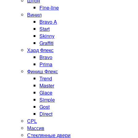
Шпон
Fine-line
Винил
Bravo A
Start
Skinny
Graffiti
Хард Флекс
Bravo
Prima
Финиш Флекс
Trend
Master
Glace
Simple
Gost
Direct
CPL
Массив
Стеклянные двери